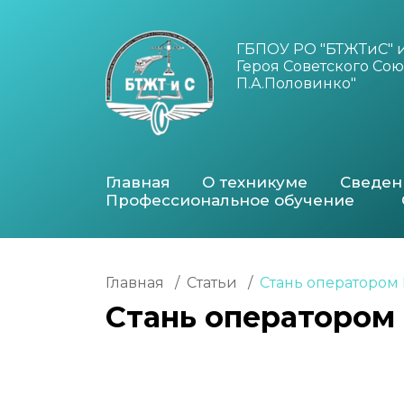
ГБПОУ РО "БТЖТиС" 
Героя Советского Сою
П.А.Половинко"
Главная
О техникуме
Сведен
Профессиональное обучение
Главная
/
Статьи
/
Стань оператором
Стань оператором