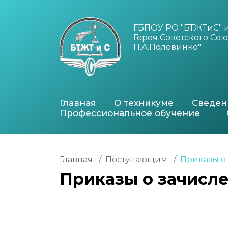
ГБПОУ РО "БТЖТиС" 
Героя Советского Сою
П.А.Половинко"
Главная
О техникуме
Сведен
Профессиональное обучение
Главная
/
Поступающим
/
Приказы о
Приказы о зачисле