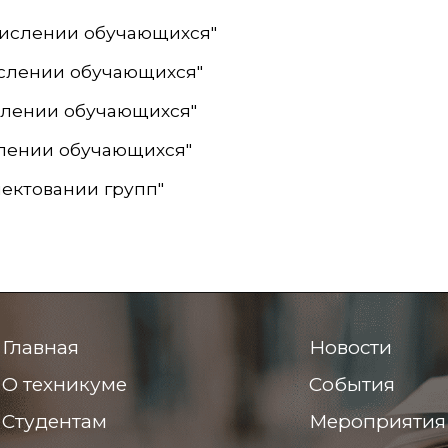
ачислении обучающихся"
числении обучающихся"
числении обучающихся"
ислении обучающихся"
плектовании групп"
Главная
Новости
О техникуме
События
Студентам
Мероприятия