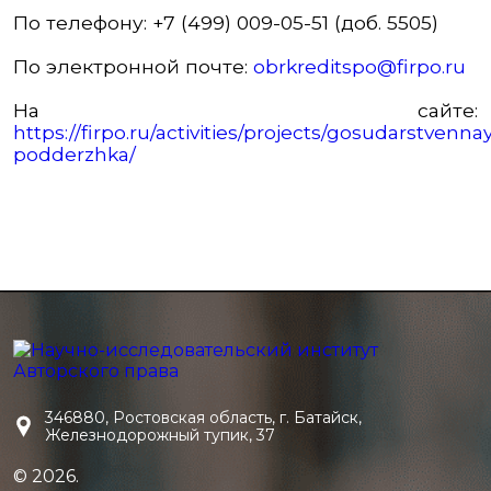
По телефону: +7 (499) 009-05-51 (доб. 5505)
По электронной почте:
obrkreditspo@firpo.ru
На сайте:
https://firpo.ru/activities/projects/gosudarstvenna
podderzhka/
346880, Ростовская область, г. Батайск,
Железнодорожный тупик, 37
© 2026.