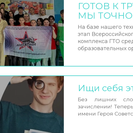
ГОТОВ К Т
МЫ ТОЧНО 
На базе нашего те
этап Всероссийско
комплекса ГТО сре
образовательных о
Ищи себя э
Без лишних сл
зачислении! Тепер
имени Героя Советс