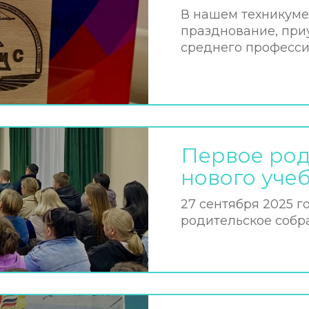
В нашем техникуме
празднование, при
среднего професси
Первое род
нового уче
27 сентября 2025 г
родительское собра