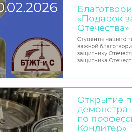
0.02.2026
Благотвори
«Подарок з
Отечества»
Студенты нашего т
важной благотвори
защитнику Отечест
защитника Отечест
Открытие 
демонстрац
по професс
Кондитер»