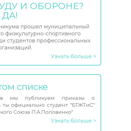
РУДУ И ОБОРОНЕ?
ДА!
хникума прошел муниципальный
го физкультурно-спортивного
ди студентов профессиональных
рганизаций.
Узнать больше
том списке
ов мы публикуем приказы о
ь ты официально студент "БТЖТиС"
кого Союза П.А.Половинко"
Узнать больше