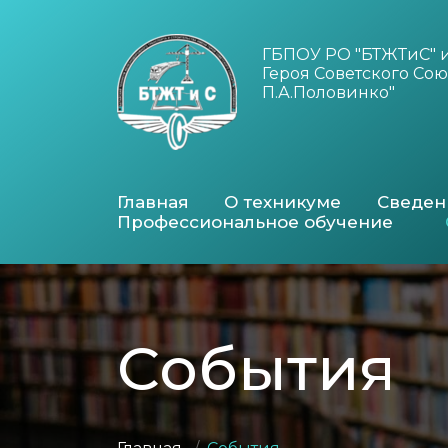
ГБПОУ РО "БТЖТиС" 
Героя Советского Сою
П.А.Половинко"
Главная
О техникуме
Сведен
Профессиональное обучение
События