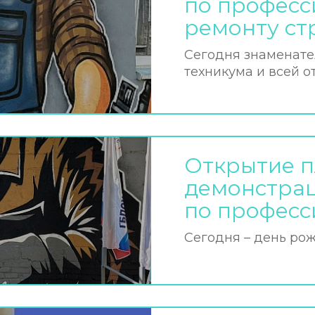
по професс
ремонту ст
Сегодня знаменате
техникума и всей о
Открытие 
демонстрац
по професс
Сегодня – день ро