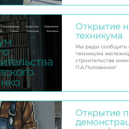
Открытие н
техникума
Мы рады сообщить о
техникума железно
строительства имен
П.А.Половинко!
Открытие 
демонстрац