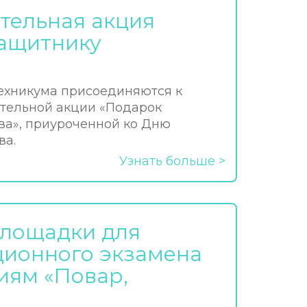
тельная акция
ащитнику
ехникума присоединяются к
тельной акции «Подарок
ва», приуроченной ко Дню
ва.
Узнать больше
площадки для
ионного экзамена
иям «Повар,