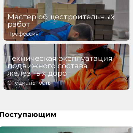
Мастер общестроительных
работ
Профессия
Техническая эксплуатация
подвижного состава
железных дорог
Специальность
Поступающим